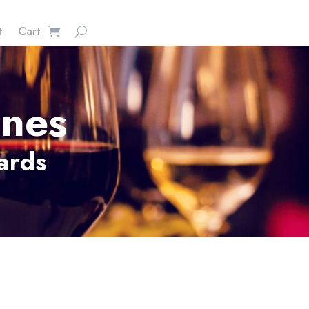
t
Cart
ines
yards