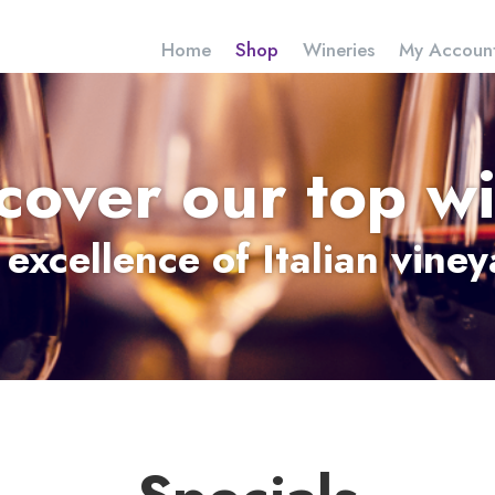
Home
Shop
Wineries
My Accoun
cover our top w
excellence of Italian vine