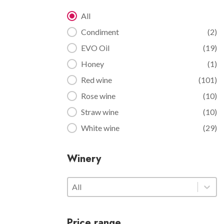
Category filter
All
Condiment
(2)
EVO Oil
(19)
Honey
(1)
Red wine
(101)
Rose wine
(10)
Straw wine
(10)
White wine
(29)
Winery
Winery
Winery
Winery
Price range