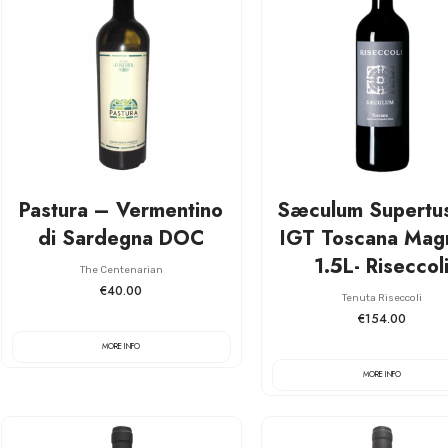
Pastura – Vermentino
Sæculum Supertu
di Sardegna DOC
IGT Toscana Ma
1.5L- Riseccol
The Centenarian
€40.00
Tenuta Riseccoli
€154.00
MORE INFO
MORE INFO