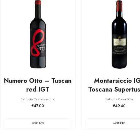
Numero Otto – Tuscan
Montarsiccio I
red IGT
Toscana Supertu
Fattoria Castelvecchio
Fattoria Casa Sola
€47.00
€49.40
MORE INFO
MORE INFO