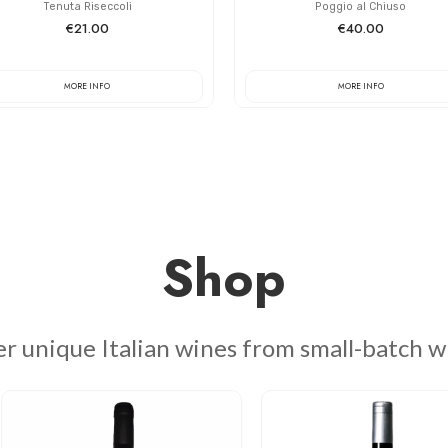
Tenuta Riseccoli
Poggio al Chiuso
€21.00
€40.00
MORE INFO
MORE INFO
Shop
r unique Italian wines from small-batch w