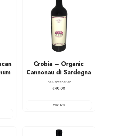
scan
Crobia – Organic
gnum
Cannonau di Sardegna
i
The Centenarian
€40.00
MORE INFO