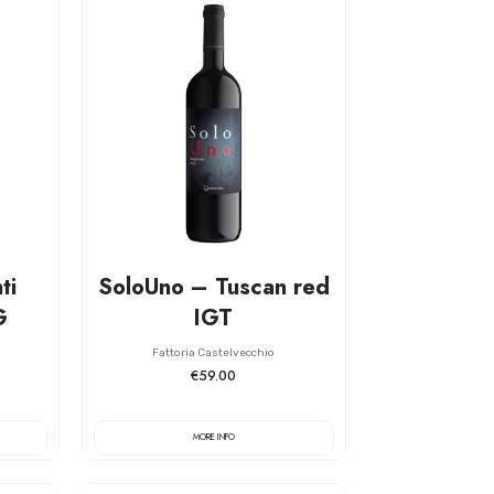
ti
SoloUno – Tuscan red
G
IGT
Fattoria Castelvecchio
€59.00
MORE INFO