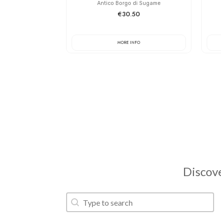
Antico Borgo di Sugame
€30.50
MORE INFO
Discove
Search
Search content