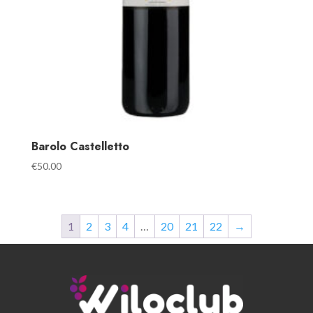
Barolo Castelletto
€
50.00
1
2
3
4
…
20
21
22
→