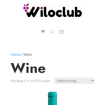
Home
/ Wine
Wine
Showing 1–9 of 193 results