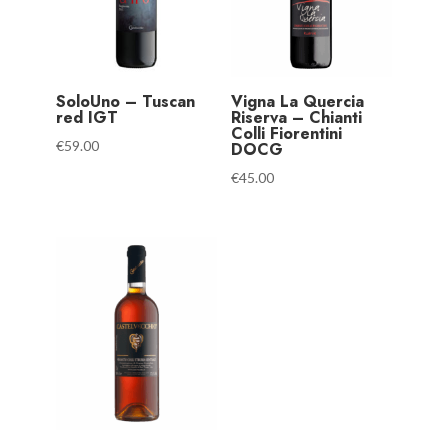
SoloUno – Tuscan
Vigna La Quercia
red IGT
Riserva – Chianti
Colli Fiorentini
€
59.00
DOCG
€
45.00