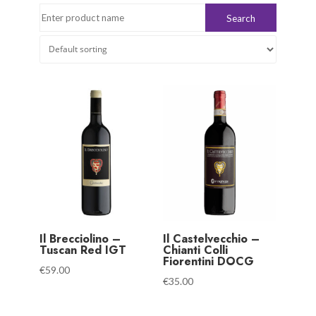
Il Brecciolino –
Il Castelvecchio –
Tuscan Red IGT
Chianti Colli
Fiorentini DOCG
€
59.00
€
35.00