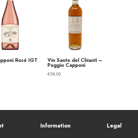
apponi Rosé IGT
Vin Santo del Chianti –
Poggio Capponi
€
38.00
nt
Information
Legal