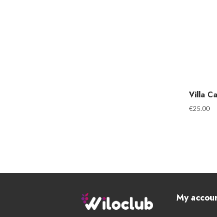
Villa C
€
25.00
My accou