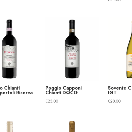
io Chianti
Poggio Capponi
Sovente C
ertoli Riserva
Chianti DOCG
IGT
€
23.00
€
28.00