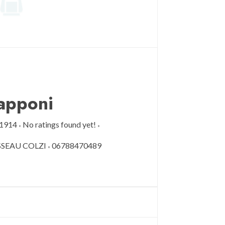
Capponi
1914
No ratings found yet!
SSEAU COLZI
06788470489